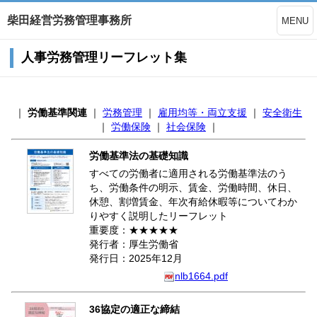
柴田経営労務管理事務所
MENU
人事労務管理リーフレット集
｜
労働基準関連
｜
労務管理
｜
雇用均等・両立支援
｜
安全衛生
｜
労働保険
｜
社会保険
｜
労働基準法の基礎知識
すべての労働者に適用される労働基準法のう
ち、労働条件の明示、賃金、労働時間、休日、
休憩、割増賃金、年次有給休暇等についてわか
りやすく説明したリーフレット
重要度：★★★★★
発行者：厚生労働省
発行日：2025年12月
nlb1664.pdf
36協定の適正な締結