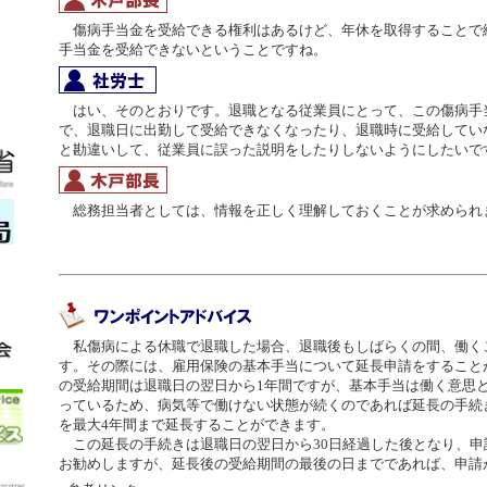
傷病手当金を受給できる権利はあるけど、年休を取得することで
手当金を受給できないということですね。
はい、そのとおりです。退職となる従業員にとって、この傷病手
で、退職日に出勤して受給できなくなったり、退職時に受給してい
と勘違いして、従業員に誤った説明をしたりしないようにしたいで
総務担当者としては、情報を正しく理解しておくことが求められ
私傷病による休職で退職した場合、退職後もしばらくの間、働く
す。その際には、雇用保険の基本手当について延長申請をすること
の受給期間は退職日の翌日から1年間ですが、基本手当は働く意思
っているため、病気等で働けない状態が続くのであれば延長の手続
を最大4年間まで延長することができます。
この延長の手続きは退職日の翌日から30日経過した後となり、申
お勧めしますが、延長後の受給期間の最後の日までであれば、申請