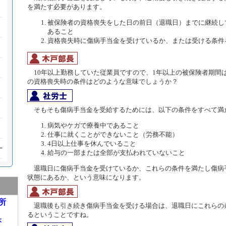
を満たす必要があります。
被保険者の資格喪失をした日の前日（退職日）までに継続し
あること
資格喪失時に傷病手当金を受けているか、または受ける条件
10年以上勤務していた従業員ですので、1年以上の被保険者期間
の資格喪失時の条件はどのような意味でしょうか？
そもそも傷病手当金を受給するためには、以下の条件をすべて満
病気やケガで療養中であること
仕事に就くことができないこと（労務不能）
4日以上仕事を休んでいること
給与の一部または全部が支払われていないこと
退職日に傷病手当金を受けているか、これらの条件を満たし傷病
状態にあるか、という意味になります。
所
退職後も引き続き傷病手当金を受ける場合は、退職日にこれらの
るということですね。
本