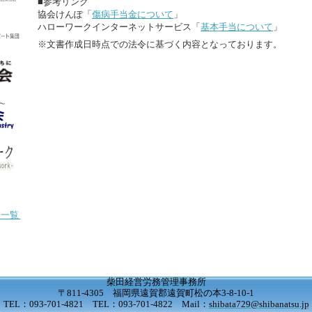
■参考リンク
協会けんぽ「
傷病手当金について
」
ハローワークインターネットサービス「
基本手当について
」
※文書作成日時点での法令に基づく内容となっております。
金一覧
柴田経営労務管理事務所
〒811-4305 福岡県遠賀郡遠賀町松の本3-8-10-1
TEL：093-701-4821 TEL：093-701-4822 Mail：
shibata729@shibanatsu.jp