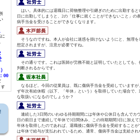
はい。具体的には退職日に荷物整理や引継ぎのために出勤すると
所
日に出勤してしまうと、2の「仕事に就くことができないこと」の
い
病手当金を受けることができなくなります。
1
話に
そうなのですね。本人が会社に迷惑を掛けないようにと、無理を
。
想定されますが、注意が必要ですね。
。
2
せ
その通りです。これは医師が労務不能と証明していたとしても、
判断されるからです。
休）
：00
ば
なるほど。今回の従業員は、既に傷病手当金を受給していますが
ます
ず年次有給休暇（以下、「年休」という）を取得していた場合で、
な取扱いになるのでしょうか？
連続した3日間のいわゆる待期期間には年休や公休日も含んでカ
日の前日まで連続して年休で3日間休み、この待期期間3日に加えて
年休を取得したのであれば、退職後に傷病手当金を受給することが
は年休で給与が支払われているため、通常、傷病手当金は支給され